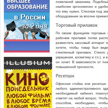
пожеланий заказчика. Подобны
наиболее эргономично и удобно
что ему нужно. Стеллаж под за
оборудование за вполне приемл
Торговый прилавок
По своим функциям торговые 
рабочем прилавке полки расп
разместить кассовый аппарат 
хотите, чтобы товар был вид
стеклянный прилавок. Стекло
украшения, косметику и т.п.), и 
он хочет. В зависимости от п
повышенной прочности.
Ресепшн
Офисная стойка или ресепшн 
любого административного зда
необходимый кабинет, помогу
ответят на любой вопрос. Чтоб
способом, необходимо, чтоб
помещения, не выделяясь и не 