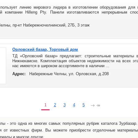
ользует линию мирового лидера в изготовлении оборудования для п
ой компании Hilleng Pty. Панели изготавливаются непрерывным спо
елны, пр-кт Набережночелнинский, 27Б, 3 этаж
Орловский базар, Торговый дом
ТД «Орловский базар» предлагает: строительные материалы 
Нижнекамске. Комплектация объектов недвижимости на всех эт
нас имеются в широком ассортименте в наличии ...
Адрес:
Набережные Челны, ул. Орловская, д.208
1
2
3
4
5
лы - это одна из многих самых популярных рубрик каталога Зурбазар
я от известных фирм. Вы можете приобрести отделочные материалы
ериалы и многое другое.