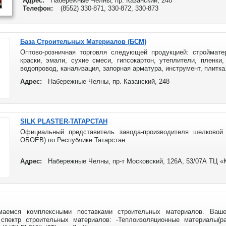
Адрес:
Набережные Челны, пр. Казанский, 248
Телефон:
(8552) 330-871, 330-872, 330-873
База Строительных Материалов (БСМ)
Оптово-розничная торговля следующей продукцией: строймате
краски, эмали, сухие смеси, гипсокартон, утеплители, пленки,
водопровод, канализация, запорная арматура, инструмент, плитка
Адрес:
Набережные Челны, пр. Казанский, 248
SILK PLASTER-ТАТАРСТАН
Официальный представитель завода-производителя шелково
ОБОЕВ) по Республике Татарстан.
Адрес:
Набережные Челны, пр-т Московский, 126А, 53/07А ТЦ «
маемся комплексными поставками строительных материалов. Ва
спектр строительных материалов: -Теплоизоляционные материалы(раз