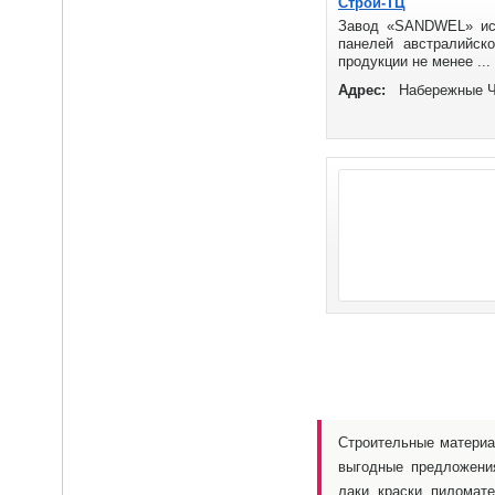
Строй-ТЦ
Завод «SANDWEL» исп
панелей австралийск
продукции не менее ...
Адрес:
Набережные Ч
Строительные материа
выгодные предложени
лаки, краски, пиломат