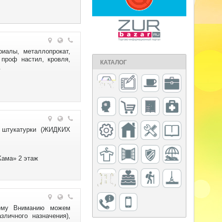
риалы, металлопрокат,
 проф настил, кровля,
КАТАЛОГ
.
й штукатурки (ЖИДКИХ
Кама» 2 этаж
шему Вниманию можем
личного назначения),