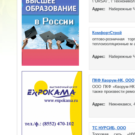
\"URSA\", \"Технониколь
Адрес:
Набережные Ч
КомфортСтрой
оптово-розничная то
теплоизоляционные м а
Адрес:
Набережные Ч
ПКФ Кворум-НК, ООО
ООО ПКФ «Кворум-НК» 
также произвести ремо
Адрес:
Нижнекамск, 4
ТС НУРСИБ, ООО
Торговая сеть «НУ