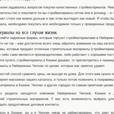
жизни задавались вопросом покупки качественных стройматериалов. Нев
ительство и покупаете ли вы стройматериалы оптом или в розницу – в 
ект стоял как можно дольше и при этом выглядел как новый. И чтобы б
ала, необходимо покупать все необходимое только у проверенных прод
ериалы на все случаи жизни.
о найти надежные фирмы, которые торгуют стройматериалами в Набережн
это не так – вам достаточно всего лишь обратить внимание на наш катал
мы, которые продают отличные строительные материалы (стройматериал
 либо сами являются производителями, либо работают с хорошими пост
ите купить стройматериалы в Казани дешево, то присмотритесь к нашему
иалы в Набережных Челнах по ценам, которые вас приятно удивят.
ростой способ сравнить цены, не выходя из дома. Для этого вам нужно 
ернет-магазинах нашего каталога, и только потом позвонить в понравив
атериалы в Казани, Челнах и других городах по самым приятным ценам.
го раздела находятся компании Набережных Челнов, Казани и д
ей строительных материалов. У вас есть возможность выбрать дл
дить продуктивные деловые контакты.
алы в Казани, да и в Челнах никак не зафиксированы, что дает в