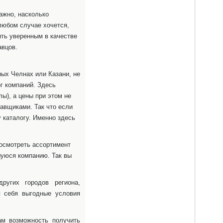
Набережные Челны
«Бонус»
Кафе
ажно, насколько
35-35-35
«Лилия»
любом случае хочется,
8 (987) 411-83-43
ыть уверенным в качестве
Набережные Челны
авцов.
Такси
Зеленодольск
«Би Би»
Кафе
32-32-32
«Берлога»
ых Челнах или Казани, не
45-60-00
ог компаний. Здесь
Набережные Челны
ы), а цены при этом не
Такси
Нижнекамск
авщиками. Так что если
«Вираж»
Кафе
 каталогу. Именно здесь
38-03-80
«Отрада»
8 (960) 074-54-78
Альметьевск
посмотреть ассортимент
Елабуга
шуюся компанию. Так вы
Кафе
«Равенна»
ругих городов региона,
53-40-51
8-917-25-52-000
я себя выгодные условия
Набережные Челны
ам возможность получить