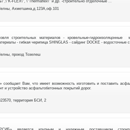
\",\"K-FLEX\", \"Thermaflex\" и др. -строительно отделочные ...
елны, Ахметшина,д.123А,оф.101
рговля строительных материалов - кровельные-гидроизоляцонные 
териалы - гибкая черипица SHINGLAS - сайдинг DOCKE - водосточные си
елны, проезд Тозелеш
сообщает Вам, что имеет возможность изготовить и поставить асфа
нт и устройство асфальтобетонных покрытий дорог.
23570, территория БСИ, 2
РСИБ» является крупным и надежным поставщиком строите