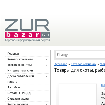
Главная
Каталог компаний
Зурбазар
»
Каталог компаний
»
Ма
Торговые центры
Товары для охоты, рыб
Интернет-магазин
Доска объявлений
Работа
Ш
Автобазар
Ло
Штрафы ГИБДД
Эк
от
Скидки и акции
Ад
Карты городов