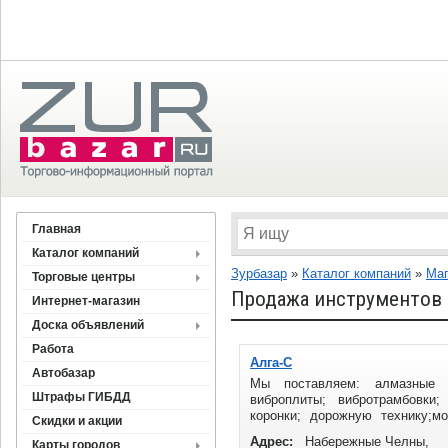
Главная
Каталог компаний
Зурбазар
»
Каталог компаний
»
Ма
Торговые центры
Продажа инструментов
Интернет-магазин
Доска объявлений
Работа
Алга-С
Автобазар
Мы поставляем: алмазные д
Штрафы ГИБДД
виброплиты; вибротрамбовки
коронки; дорожную технику;м
Скидки и акции
машины; камнерезные станки; хи
Адрес:
Набережные Челны,
Карты городов