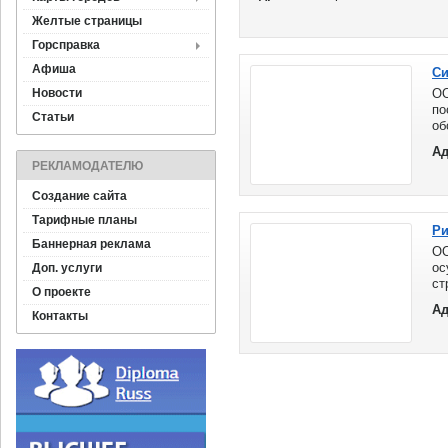
Желтые страницы
Горсправка
Афиша
Си
Новости
ОО
п
Статьи
о
«
Ад
(Г
РЕКЛАМОДАТЕЛЮ
Создание сайта
Тарифные планы
Ри
Баннерная реклама
ОО
о
Доп. услуги
ст
О проекте
ин
Ад
ка
Контакты