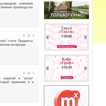
дународная компания,
твенное производство.
Такси
«Такси»
7-20-20
етро" стили. Предметы,
енном интерьере. ...
Зеленодольск
Такси
«Альметьевское»
Кафе
32-32-32
«Граф»
2-51-24
Альметьевск
Такси
Елабуга
ых изделий в "ретро"
«Максим-Люкс»
который применим и в
Кафе
298-33-37
«Синнабон»
294-07-27
Уфа
Такси
Уфа
«Премьер»