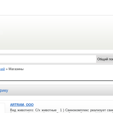
ний
»
Магазины
рику
ARTRAM, ООО
Вид животного: С/х животные 1 ) Свинокомплекс реализует свин