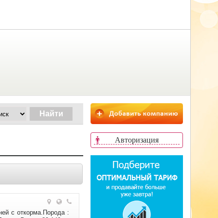
Авторизация
ей с откорма.Порода :