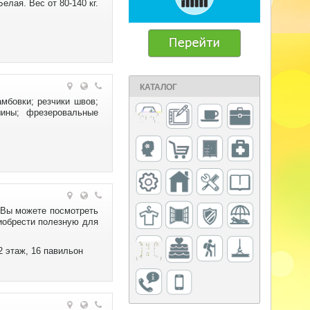
лая. Вес от 80-140 кг.
КАТАЛОГ
мбовки; резчики швов;
шины; фрезеровальные
 Вы можете посмотреть
риобрести полезную для
2 этаж, 16 павильон