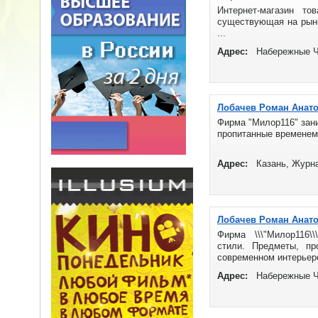
Интернет-магазин то
существующая на рынк
...
Адрес:
Набережные Че
Лобачев Роман Анат
Фирма "Милор116" зани
пропитанные временем,
Адрес:
Казань, Журн
Лобачев Роман Анат
Фирма \\\"Милор116\
стили. Предметы, пр
современном интерьере.
Адрес:
Набережные Ч