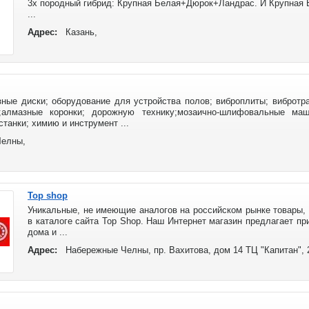
3х породный гибрид: Крупная Белая+Дюрок+Ландрас. И Крупная Бе
...
Адрес:
Казань,
ные диски; оборудование для устройства полов; виброплиты; вибротра
алмазные коронки; дорожную технику;мозаично-шлифовальные ма
танки; химию и инструмент ...
Челны,
Top shop
Уникальные, не имеющие аналогов на российском рынке товары,
в каталоге сайта Top Shop. Наш Интернет магазин предлагает п
дома и ...
Адрес:
Набережные Челны, пр. Вахитова, дом 14 ТЦ "Капитан", 