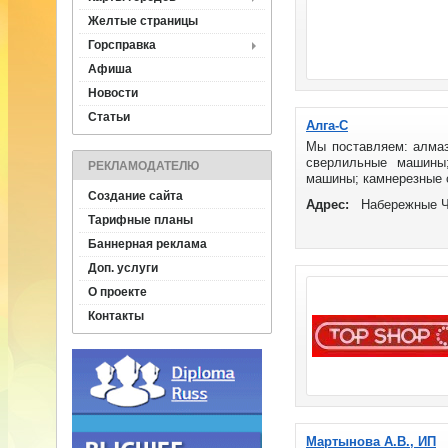
Желтые страницы
Горсправка
Афиша
Новости
Статьи
Алга-С
Мы поставляем: алмаз
сверлильные машины;
РЕКЛАМОДАТЕЛЮ
машины; камнерезные с
Создание сайта
Адрес:
Набережные 
Тарифные планы
Баннерная реклама
Доп. услуги
О проекте
Контакты
Мартынова А.В., ИП