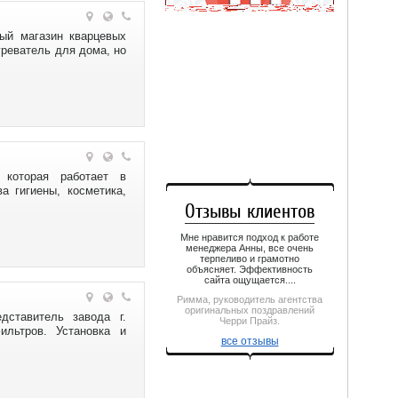
Кафе
53-33-33
«Валентина»
ый магазин кварцевых
4-37-53
греватель для дома, но
Набережные Челны
Такси
Зеленодольск
«Любимое»
Кафе
4-11-11
«Чай Таун»
8 (917) 280-12-28
Зеленодольск
Такси
Нижнекамск
«Казань Сити»
 которая работает в
Кафе
а гигиены, косметика,
500-00-05
«Фиалка»
Отзывы клиентов
30-59-04
Казань
Мне нравится подход к работе
Такси
менеджера Анны, все очень
Нижнекамск
терпеливо и грамотно
«Отдохни»
объясняет. Эффективность
Кафе
сайта ощущается....
7-44-77
«Арарат»
Римма, руководитель агентства
2-57-01
оригинальных поздравлений
ставитель завода г.
Зеленодольск
Черри Прайз.
ильтров. Установка и
Такси
все отзывы
Елабуга
«5 Девяток»
Кафе
59-99-99
«Дуплет»