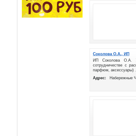
Соколова О.А., ИП
ИП Соколова О.А. У
сотрудничестве с рас
парфюм, аксессуары) .
Адрес:
Набережные Ч