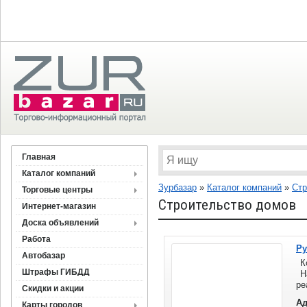
Главная
Каталог компаний
Зурбазар
»
Каталог компаний
»
Стр
Торговые центры
Строительство домов
Интернет-магазин
Доска объявлений
Работа
Р
Автобазар
Ко
Штрафы ГИБДД
На
ре
Скидки и акции
на
Ад
Карты городов
де