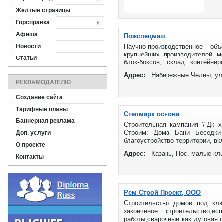
Желтые страницы
Горсправка
Афиша
Пожспецмаш
Новости
Научно-производственное о
крупнейших производителей м
Статьи
блок-боксов, склад контейне
строительство частных загородн
Адрес:
Набережные Челны, ул
РЕКЛАМОДАТЕЛЮ
Создание сайта
Тарифные планы
Степмарк основа
Баннерная реклама
Строительная кампания \"Дк 
Строим: -Дома -Бани -Беседки
Доп. услуги
благоустройство территории, вк
О проекте
Адрес:
Казань, Пос. малые кл
Контакты
Рем Строй Проект, ООО
Строительство домов под клю
законченое строительство,
работы,сварочные как дуговая 