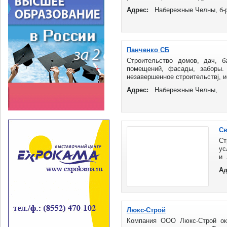
с такими отделочными ...
Адрес:
Набережные Челны, б-р
Панченко СБ
Строительство домов, дач, б
помещений, фасады, заборы. 
незавершенное строительствj, и
Адрес:
Набережные Челны,
Св
Ст
ус
и 
за
Ад
де
Люкс-Строй
Компания ООО Люкс-Строй ока