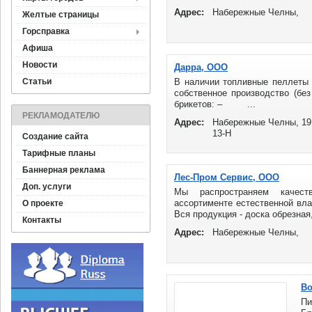
Адрес:
Набережные Челны,
Желтые страницы
Горсправка
Афиша
Новости
Дарра, ООО
Статьи
В наличии топливные пеллеты 
собственное производство (б
брикетов: – ...
РЕКЛАМОДАТЕЛЮ
Адрес:
Набережные Челны, 1910
13-Н
Создание сайта
Тарифные планы
Баннерная реклама
Лес-Пром Сервис, ООО
Доп. услуги
Мы распространяем качест
ассортименте естественной вла
О проекте
Вся продукция - доска обрезная, 
Контакты
Адрес:
Набережные Челны,
Во
Пи