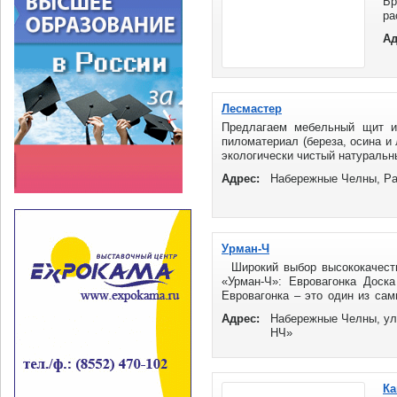
Бр
ра
от
Ад
Лесмастер
Предлагаем мебельный щит из
пиломатериал (береза, осина и
экологически чистый натуральны
Адрес:
Набережные Челны, Рах
Урман-Ч
Широкий выбор высококачеств
«Урман-Ч»: Евровагонка Доск
Евровагонка – это один из са
сути евровагонка представляет с
Адрес:
Набережные Челны, ул.
НЧ»
Ка