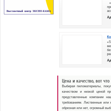
«К
пр
ас
бо
Ад
по
Ко
«
ме
бе
ра
Ад
Цена и качество, вот что
Выбирая пиломатериалы, поку
качеством и низкой ценой п
представленные компании на
требованиям. Лиственные или 
обрезная или нет, огромный выб