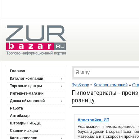
Главная
Каталог компаний
Зурбазар
»
Каталог компаний
»
Стр
Торговые центры
Пиломатериалы - произ
Интернет-магазин
розницу.
Доска объявлений
Работа
Автобазар
Апостройка, ИП
Штрафы ГИБДД
Реализация пиломатериалов с
Скидки и акции
бруса и доски 1 сорта.Наши пр
материала и в скорости произво
Карты городов