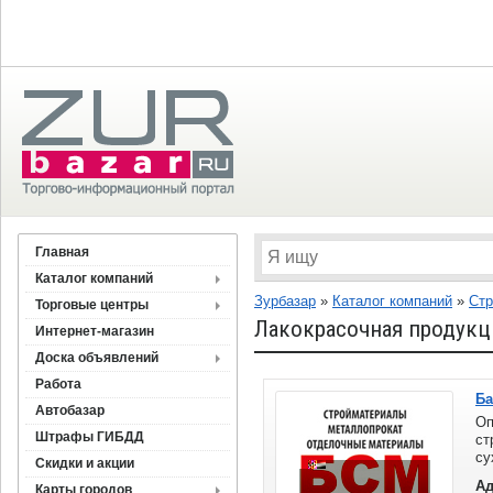
Главная
Каталог компаний
Зурбазар
»
Каталог компаний
»
Стр
Торговые центры
Лакокрасочная продукц
Интернет-магазин
Доска объявлений
Работа
Ба
Автобазар
Оп
Штрафы ГИБДД
ст
су
Скидки и акции
на
Ад
Карты городов
ар