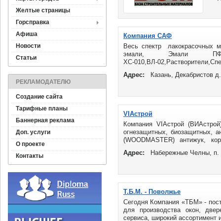
Желтые страницы
Горсправка
Афиша
Компания САФ
Новости
Весь спектр лакокрасочных ма
эмали, Эмали ПФ-
Статьи
ХС-010,ВЛ-02,Растворители,Сп
краски,пропитки ...
Адрес:
Казань, Декабристов д
РЕКЛАМОДАТЕЛЮ
Создание сайта
Тарифные планы
VIAстрой
Баннерная реклама
Компания VIAстрой (ВИАстрой
огнезащитных, биозащитных, 
Доп. услуги
(WOODMASTER) антижук, корд
О проекте
Продажа лакокрасочной продукци
Адрес:
Набережные Челны, п.
Контакты
Т.Б.М. - Поволжье
Сегодня Компания «ТБМ» - пос
для производства окон, двер
сервиса, широкий ассортимент из