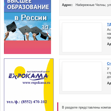
Адрес:
Набережные Челны, ул.
ТД
Ас
н
п
ав
Ад
ме
Ст
У
ст
до
не
Ад
ма
ну
В разделе представлены компа