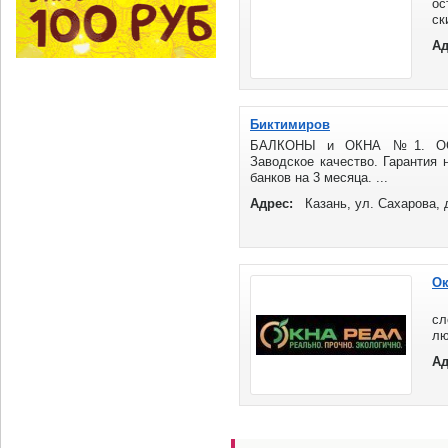
ос
ск
дл
Ад
за
Биктимиров
БАЛКОНЫ и ОКНА №1. ОСТ
Заводское качество. Гарантия 
банков на 3 месяца. ...
Адрес:
Казань, ул. Сахарова, 
Ок
Пл
сл
лю
Ре
Ад