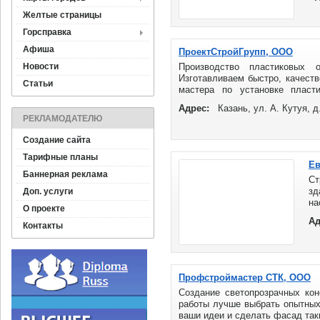
Желтые страницы
Горсправка
Афиша
ПроектСтройГрупп, ООО
Новости
Производство пластиковых 
Изготавливаем быстро, качеств
Статьи
мастера по установке пласти
откосов. ...
Адрес:
Казань, ул. А. Кутуя, 
РЕКЛАМОДАТЕЛЮ
Создание сайта
Тарифные планы
Ев
Баннерная реклама
Ст
зд
Доп. услуги
на
О проекте
ст
Ад
ра
Контакты
по
Профстроймастер СТК, ООО
Создание светопрозрачных кон
работы лучше выбрать опытных 
ваши идеи и сделать фасад таки