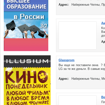
Адрес:
Набережные Челны, Пр
Ан
Ко
Ва
до
с
Ад
ок
Glassprom
Вы еще не поставили окна ? Е
LG за те же деньги. В самые кор
Адрес:
Набережные Челны, Ме
Во
П