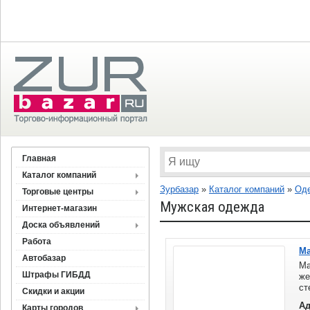
Главная
Каталог компаний
Зурбазар
»
Каталог компаний
»
Оде
Торговые центры
Мужская одежда
Интернет-магазин
Доска объявлений
Работа
Ма
Автобазар
Ма
Штрафы ГИБДД
же
ст
Скидки и акции
са
Ад
Карты городов