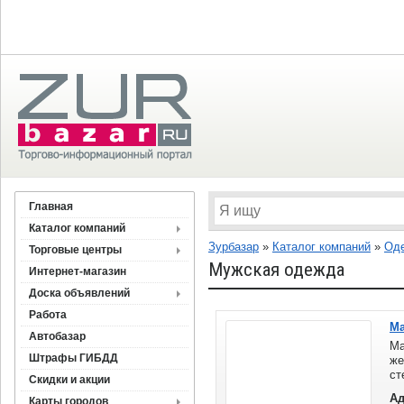
Главная
Каталог компаний
Зурбазар
»
Каталог компаний
»
Оде
Торговые центры
Мужская одежда
Интернет-магазин
Доска объявлений
Работа
Ма
Автобазар
Ма
Штрафы ГИБДД
же
ст
Скидки и акции
са
Ад
Карты городов