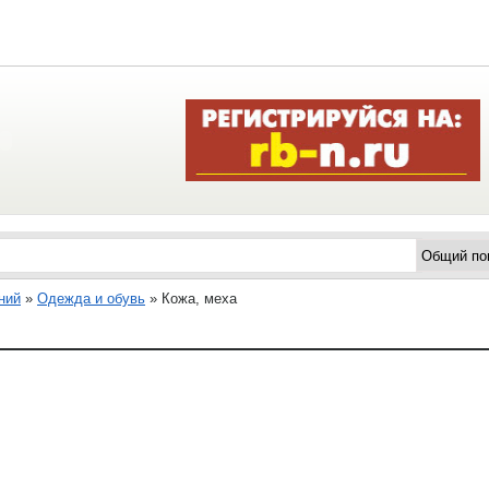
ний
»
Одежда и обувь
»
Кожа, меха