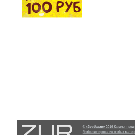
© «Зурбазар»
2016 Каталог предп
Любое копирование любых матери