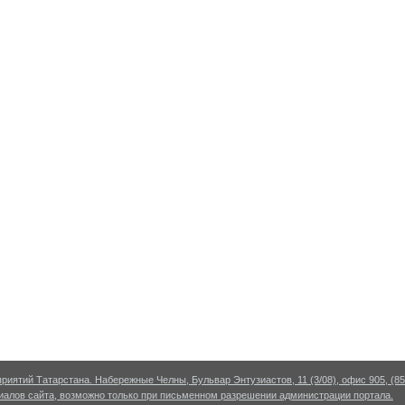
риятий Татарстана. Набережные Челны, Бульвар Энтузиастов, 11 (3/08), офис 905, (855
алов сайта, возможно только при письменном разрешении администрации портала.