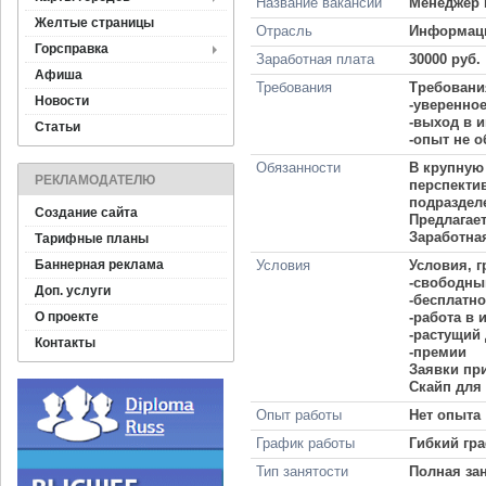
Название вакансии
Менеджер 
Желтые страницы
Отрасль
Информаци
Горсправка
Заработная плата
30000 руб.
Афиша
Требования
Требовани
Новости
-уверенное
-выход в и
Статьи
-опыт не о
Обязанности
В крупную
РЕКЛАМОДАТЕЛЮ
перспектив
подраздел
Создание сайта
Предлагает
Заработная
Тарифные планы
Баннерная реклама
Условия
Условия, 
-свободный
Доп. услуги
-бесплатно
О проекте
-работа в 
-растущий 
Контакты
-премии
Заявки при
Скайп для
Опыт работы
Нет опыта
График работы
Гибкий гр
Тип занятости
Полная за