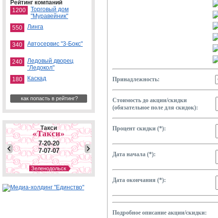
Рейтинг компаний
Торговый дом
1200
"Муравейник"
Линга
550
Автосервис "3-Бокс"
340
Ледовый дворец
240
"Ледокол"
Каскад
180
Принадлежность:
как попасть в рейтинг?
Стоимость до акции/скидки
(обязательное поле для скидок):
Такси
Процент скидки (*):
«Такси»
7-20-20
7-07-07
Дата начала (*):
Зеленодольск
Такси
Дата окончания (*):
«Отдохни»
7-44-77
950 947-88-88
Подробное описание акции/скидки: