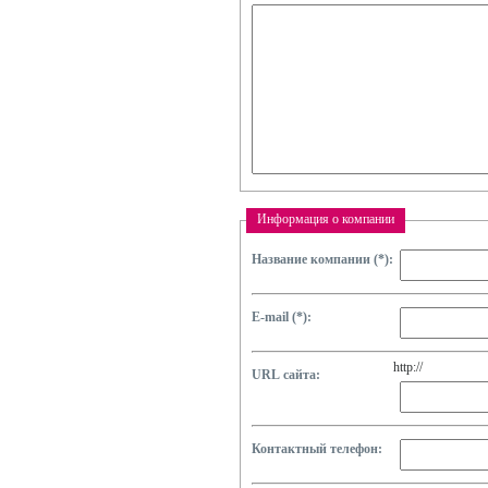
Зеленодольск
Такси
«Народное»
5-45-45
Зеленодольск
Такси
«Фрегат»
7-75-75
Информация о компании
Зеленодольск
Такси
«Маяк»
Название компании (*):
4-13-13
5-13-13
E-mail (*):
Зеленодольск
Такси
«Отличное такси»
http://
URL сайта:
5-00-00
Зеленодольск
Контактный телефон: