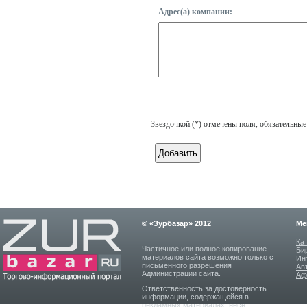
Адрес(а) компании:
Звездочкой (*) отмечены поля, обязательные
© «Зурбазар» 2012
Ме
Ка
Частичное или полное копирование
Би
материалов сайта возможно только с
Ин
письменного разрешения
Ав
Администрации сайта.
Аф
Ответственность за достоверность
информации, содержащейся в
рекламных материалах, несет