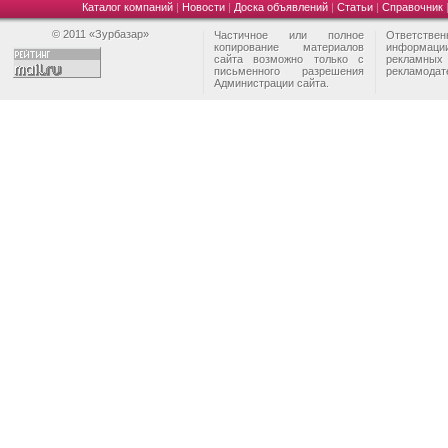
Каталог компаний
|
Новости
|
Доска объявлений
|
Статьи
|
Справочник
© 2011 «Зурбазар»
Частичное или полное
Ответстве
копирование материалов
информа
сайта возможно только с
рекламны
письменного разрешения
рекламодат
Администрации сайта.