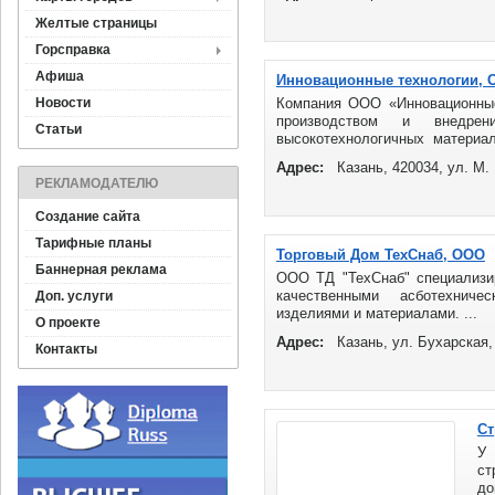
Желтые страницы
Горсправка
Афиша
Инновационные технологии,
Новости
Компания ООО «Инновационные 
производством и внедре
Статьи
высокотехнологичных материа
обеспечения ...
Адрес:
Казань, 420034, ул. М.
РЕКЛАМОДАТЕЛЮ
Создание сайта
Тарифные планы
Торговый Дом ТехСнаб, ООО
Баннерная реклама
ООО ТД "ТехСнаб" специализи
качественными асботехниче
Доп. услуги
изделиями и материалами. ...
О проекте
Адрес:
Казань, ул. Бухарская,
Контакты
Ст
У
ст
до