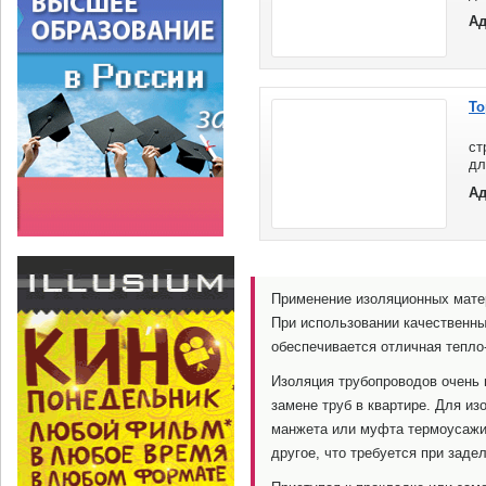
не
Ад
ма
ну
То
В
ст
дл
Ад
Применение изоляционных мате
При использовании качественн
обеспечивается отличная тепло-
Изоляция трубопроводов очень в
замене труб в квартире. Для из
манжета или муфта термоусажив
другое, что требуется при задел