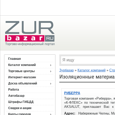
Главная
Каталог компаний
Зурбазар
»
Каталог компаний
»
Стр
Торговые центры
Изоляционные материал
Интернет-магазин
Доска объявлений
Работа
РИБЕРРА
Автобазар
Торговая компания «Риберра»,
Штрафы ГИБДД
«К-ФЛЕКС» по технической те
AKSALUT, приглашает Вас к
Скидки и акции
теплоизоляции K-FLEX ...
Адрес:
Набережные Челны, Ма
Карты городов