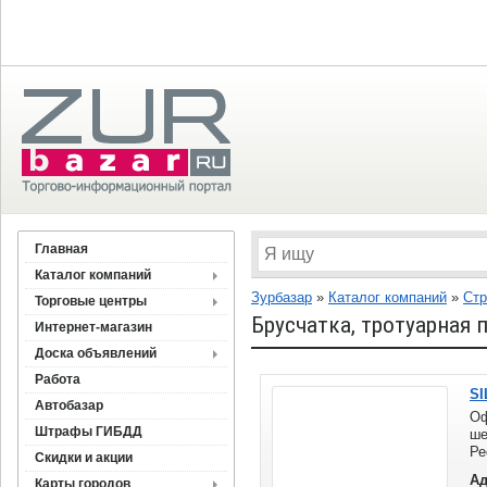
Главная
Каталог компаний
Зурбазар
»
Каталог компаний
»
Стр
Торговые центры
Брусчатка, тротуарная
Интернет-магазин
Доска объявлений
Работа
SI
Автобазар
Оф
Штрафы ГИБДД
ш
Ре
Скидки и акции
Ад
Карты городов