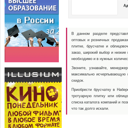
ил
Ад
др
В данном разделе представл
оптовых и розничных продажах
плитке, брусчатке и облицово
заказ, широкий выбор и низкие
необходимо и в нужных количес
Звоните, узнавайте, менедже
максимально исчерпывающую и
скидок.
Приобрести брусчатку в Набер
тротуарную плитку или облиц
списка каталога компаний и поз
что так долго искали.