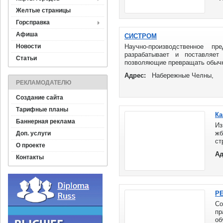
Желтые страницы
Горсправка
Афиша
СИСТРОМ
Новости
Научно-производственное 
разрабатывает и поставляет
Статьи
позволяющие превращать обычны
Адрес:
Набережные Челны,
РЕКЛАМОДАТЕЛЮ
Создание сайта
Тарифные планы
Ка
Баннерная реклама
Из
жб
Доп. услуги
ст
О проекте
до
Ад
Контакты
Р
С
пр
об