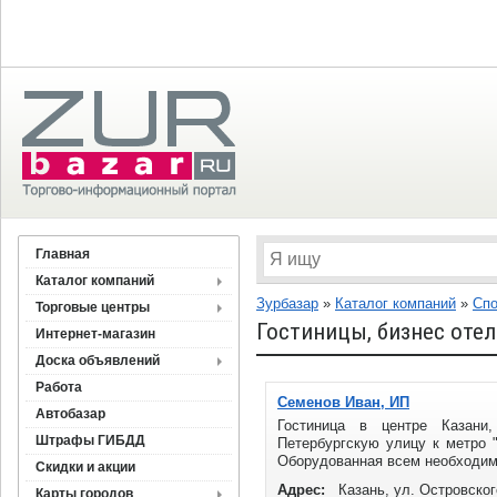
Главная
Каталог компаний
Зурбазар
»
Каталог компаний
»
Спо
Торговые центры
Гостиницы, бизнес оте
Интернет-магазин
Доска объявлений
Работа
Семенов Иван, ИП
Автобазар
Гостиница в центре Казани
Штрафы ГИБДД
Петербургскую улицу к метро 
Оборудованная всем необходимы
Скидки и акции
Адрес:
Казань, ул. Островског
Карты городов