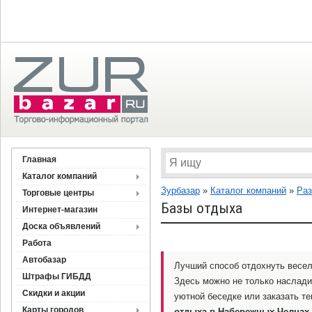
Главная
Каталог компаний
Зурбазар
»
Каталог компаний
»
Раз
Торговые центры
Базы отдыха
Интернет-магазин
Доска объявлений
Работа
Автобазар
Лучший способ отдохнуть весело
Штрафы ГИБДД
Здесь можно не только наслади
Скидки и акции
уютной беседке или заказать т
Карты городов
отдыха в Набережных Челнах 