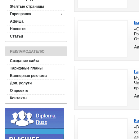
Желтые страницы
Горсправка
Афиша
Ба
Новости
«G
Ро
Статьи
От
ин
Ад
сд
РЕКЛАМОДАТЕЛЮ
ми
Создание сайта
Тарифные планы
Га
Баннерная реклама
Му
Че
Доп. услуги
пр
О проекте
Уд
Ад
Контакты
Ко
«Г
со
дв