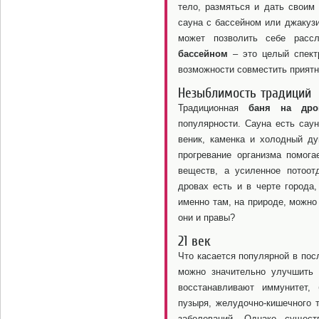
тело, размяться и дать своим
сауна с бассейном или джакузи
может позволить себе рассл
бассейном
– это целый спект
возможности совместить приятн
Незыблимость традиций
Традиционная
баня на дро
популярности. Сауна есть сау
веник, каменка и холодный д
прогревание организма помог
веществ, а усиленное потоот
дровах есть и в черте города,
именно там, на природе, можно
они и правы?
21 век
Что касается популярной в по
можно значительно улучшить 
восстанавливают иммунитет,
пузыря, желудочно-кишечного 
заболеваний. Однако сущест