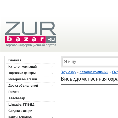
Главная
Каталог компаний
Зурбазар
»
Каталог компаний
»
Охр
Торговые центры
Вневедомственная охр
Интернет-магазин
Доска объявлений
Работа
Автобазар
Штрафы ГИБДД
Скидки и акции
Карты городов