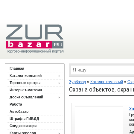
Главная
Каталог компаний
Зурбазар
»
Каталог компаний
»
Охр
Торговые центры
Охрана объектов, охран
Интернет-магазин
Доска объявлений
Работа
Уп
Автобазар
Г
Штрафы ГИБДД
ко
ко
Скидки и акции
На
Ад
Карты городов
уд