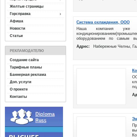
Желтые страницы
Горсправка
Афиша
Система охлаждения, ООО
Новости
Наша компания уже н
кондиционированием(промы
Статьи
оборудованием по самым вы
эксклюзивными представителям
Адрес:
Набережные Челны, Гал
РЕКЛАМОДАТЕЛЮ
Создание сайта
Тарифные планы
Ко
Баннерная реклама
ОО
кл
Доп. услуги
по
О проекте
пу
Ад
Та
Контакты
Эн
П
в
Ко