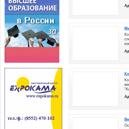
х
Ад
ви
ме
по
Ми
Ко
с
к
по
Ад
о
к
со
за
ве
Кл
Ко
ве
"
п
Ад
ко
Ве
О