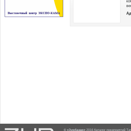
ко
ве
им
Ад
ве
на
© «Зурбазар»
2016 Каталог предприятий Тат