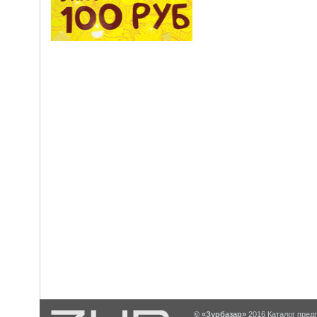
© «Зурбазар»
2016 Каталог предп