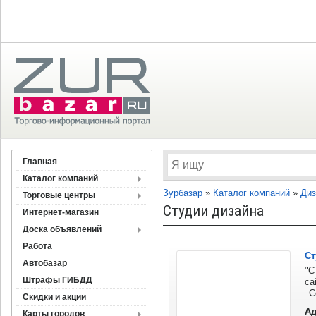
Главная
Каталог компаний
Зурбазар
»
Каталог компаний
»
Диз
Торговые центры
Студии дизайна
Интернет-магазин
Доска объявлений
Работа
Ст
Автобазар
"С
Штрафы ГИБДД
са
Со
Скидки и акции
са
Ад
Карты городов