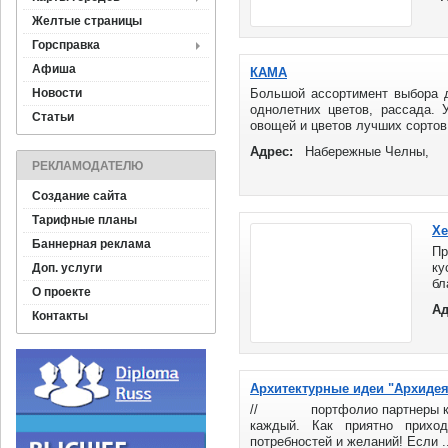
РТ
Желтые страницы
Горсправка
Афиша
КАМА
Новости
Большой ассортимент выбора д
однолетних цветов, рассада. 
Статьи
овощей и цветов лучших сортов 
Адрес:
Набережные Челны,
РЕКЛАМОДАТЕЛЮ
Создание сайта
Тарифные планы
Хе
Баннерная реклама
П
ку
Доп. услуги
бл
О проекте
Мы
Ад
де
Контакты
ма
Архитектурные идеи "Архидея
// портфолио партнеры конта
каждый. Как приятно прихо
потребностей и желаний! Если ..