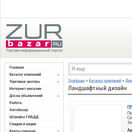
Главная
Каталог компаний
Зурбазар
»
Каталог компаний
»
Диз
Торговые центры
Ландшафтный дизайн
Интернет-магазин
Доска объявлений
Работа
ПР
Автобазар
Пр
Штрафы ГИБДД
Св
З
Скидки и акции
П
Ад
Карты городов
ре