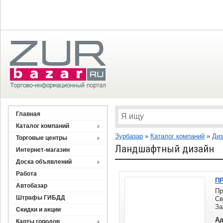
Главная
Каталог компаний
Зурбазар
»
Каталог компаний
»
Диз
Торговые центры
Ландшафтный дизайн
Интернет-магазин
Доска объявлений
Работа
ПР
Автобазар
Пр
Штрафы ГИБДД
Св
З
Скидки и акции
П
Ад
Карты городов
ре