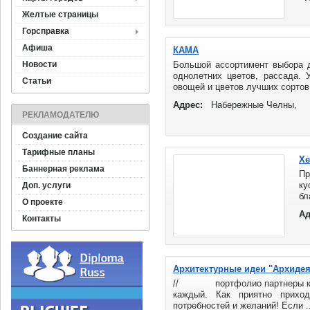
РТ
Желтые страницы
Горсправка
Афиша
КАМА
Новости
Большой ассортимент выбора д
однолетних цветов, рассада. 
Статьи
овощей и цветов лучших сортов 
Адрес:
Набережные Челны,
РЕКЛАМОДАТЕЛЮ
Создание сайта
Тарифные планы
Хе
Баннерная реклама
П
ку
Доп. услуги
бл
О проекте
Мы
Ад
де
Контакты
ма
Архитектурные идеи "Архидея
// портфолио партнеры конта
каждый. Как приятно прихо
потребностей и желаний! Если ..