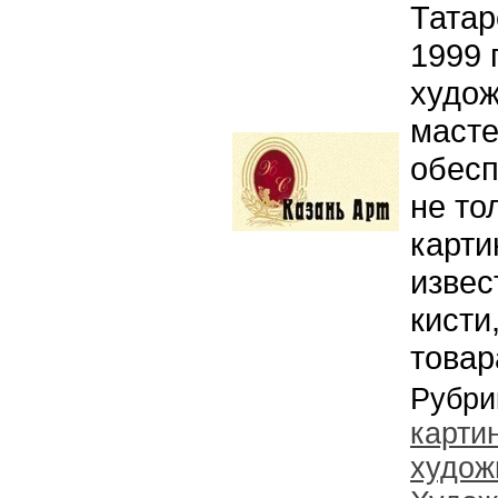
Тата
1999 
худож
масте
обесп
не то
карти
извес
кисти
товар
Рубри
карти
худож