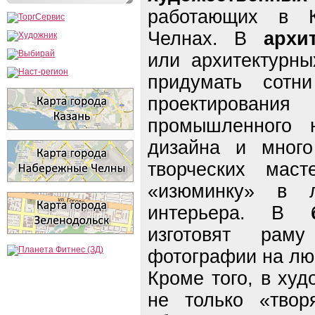
работающих в 
Челнах. В
архи
или архитектурны
придумать сотн
проектировани
промышленного н
дизайна и много
творческих маст
«изюминку» в 
интерьера. В
изготовят ра
фотографии на лю
Кроме того, в ху
не только «твор