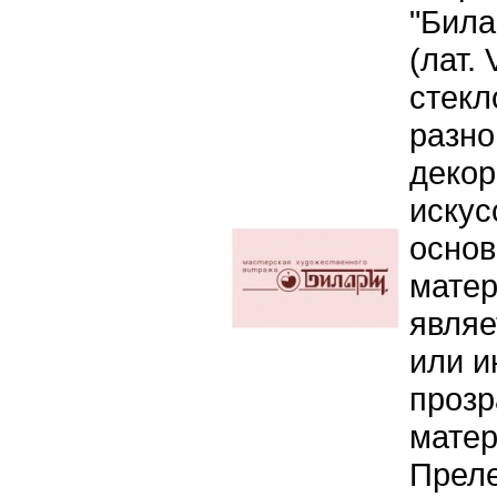
"Била
(лат. 
стекл
разно
декор
искус
осно
мате
являе
или и
проз
мате
Преле