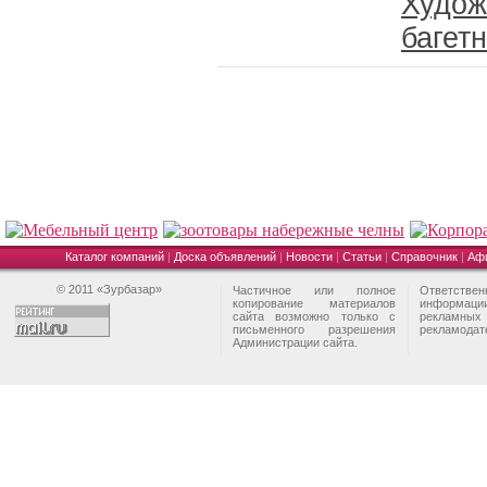
Худож
багет
Каталог компаний
|
Доска объявлений
|
Новости
|
Статьи
|
Справочник
|
Аф
© 2011 «Зурбазар»
Частичное или полное
Ответстве
копирование материалов
информа
сайта возможно только с
рекламны
письменного разрешения
рекламодат
Администрации сайта.