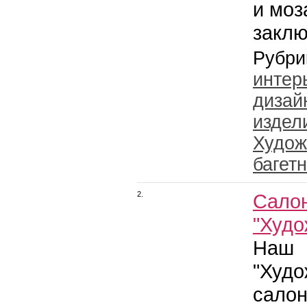
и моз
заклю
Рубри
интер
дизай
издел
Худож
багет
2.
Салон
"Худо
Наш
"Худ
салон