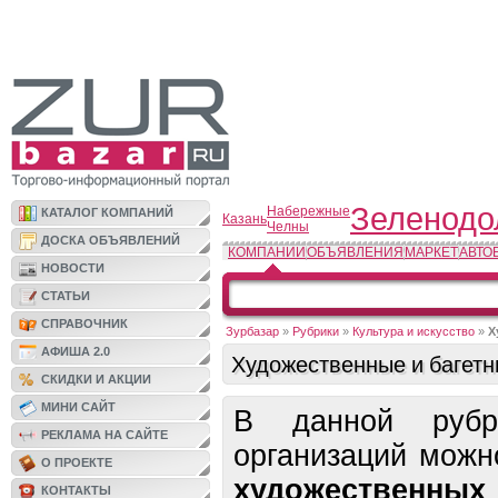
Зеленодо
Набережные
КАТАЛОГ КОМПАНИЙ
Казань
Челны
ДОСКА ОБЪЯВЛЕНИЙ
КОМПАНИИ
ОБЪЯВЛЕНИЯ
МАРКЕТ
АВТО
НОВОСТИ
СТАТЬИ
СПРАВОЧНИК
Зурбазар
»
Рубрики
»
Культура и искусство
»
Х
АФИША 2.0
Художественные и багетн
СКИДКИ И АКЦИИ
МИНИ САЙТ
В данной рубр
РЕКЛАМА НА САЙТЕ
организаций можн
О ПРОЕКТЕ
художестве
КОНТАКТЫ