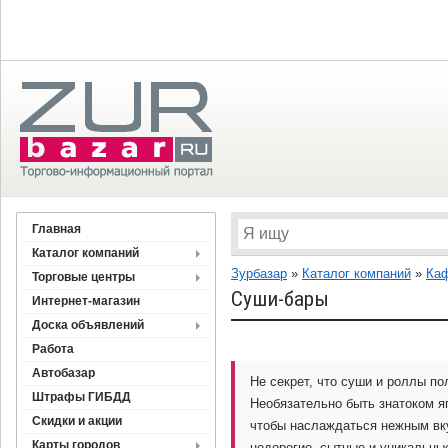
Главная
Каталог компаний
Зурбазар
»
Каталог компаний
»
Каф
Торговые центры
Суши-бары
Интернет-магазин
Доска объявлений
Работа
Автобазар
Не секрет, что суши и роллы п
Штрафы ГИБДД
Необязательно быть знатоком я
Скидки и акции
чтобы наслаждаться нежным вку
Карты городов
недорогие, сытные и уникальны