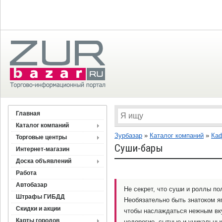
Главная
Каталог компаний
Зурбазар
»
Каталог компаний
»
Каф
Торговые центры
Суши-бары
Интернет-магазин
Доска объявлений
Работа
Автобазар
Не секрет, что суши и роллы п
Штрафы ГИБДД
Необязательно быть знатоком я
Скидки и акции
чтобы наслаждаться нежным вку
Карты городов
недорогие, сытные и уникальны