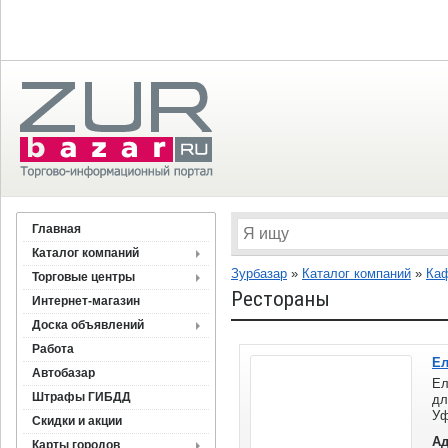
Главная
Каталог компаний
Зурбазар
»
Каталог компаний
»
Каф
Торговые центры
Рестораны
Интернет-магазин
Доска объявлений
Работа
Ел
Автобазар
Ел
Штрафы ГИБДД
дл
У
Скидки и акции
ит
Ад
Карты городов