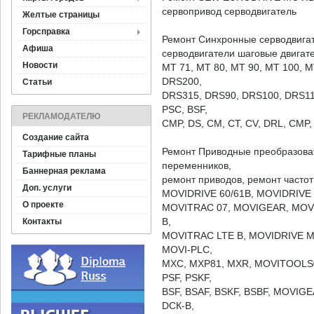
сервопривод серводвигатель
Желтые страницы
Горсправка
Ремонт Синхронные серводвига
Афиша
серводвигатели шаговые двигат
Новости
MT 71, MT 80, MT 90, MT 100, M
DRS200,
Статьи
DRS315, DRS90, DRS100, DRS112
PSC, BSF,
РЕКЛАМОДАТЕЛЮ
CMP, DS, CM, CT, CV, DRL, CMP
Создание сайта
Ремонт Приводные преобразоват
Тарифные планы
переменников,
Баннерная реклама
ремонт приводов, ремонт частот
Доп. услуги
MOVIDRIVE 60/61В, MOVIDRIVE
О проекте
MOVITRAC 07, MOVIGEAR, MOV
B,
Контакты
MOVITRAC LTE B, MOVIDRIVE M
MOVI-PLC,
MXC, MXP81, MXR, MOVITOOLS®
PSF, PSKF,
BSF, BSAF, BSKF, BSBF, MOVIG
DСК-B,