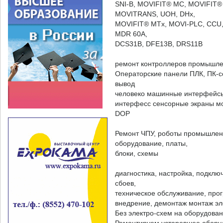
SNI-B, MOVIFIT® MC, MOVIFIT
MOVITRANS, UOH, DHx,
MOVIFIT® MTx, MOVI-PLC, CCU,
MDR 60A,
DCS31B, DFE13B, DRS11B
ремонт контроллеров промышле
Операторские панели ПЛК, ПК-с
вывод
человеко машинные интерфейсы 
интерфесс сенсорные экраны м
DOP
Ремонт ЧПУ, роботы промышленн
оборудование, платы,
блоки, схемы
диагностика, настройка, подклю
сбоев,
техническое обслуживание, про
внедрение, демонтаж монтаж эл
Без электро-схем на оборудова