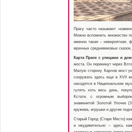
Прагу часто называют «камен
Можно вспомнить множество под
именно такая – невероятная, ф
мрачных средневековых сказок, 
Карта Праги с улицами и до
моста. Он перекинут через Влт
Малую сторону. Карлов мост у
сооружать здесь еще в XVII ве
находятся в Национальном музе
гулять хоть весь день, поку
Кстати, с огромным выборо
знаменитой Золотой Улочке (З
кружева, игрушки и другие подо
Старый Город (Старе Место) ка
и неудивительно – здесь ка
старинных городских ворот рас