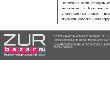
непременно стоит отведать с
чешские вафли. А уж тем, кто
многочисленных пивных и проп
вкусными колбасками или сард
© «Зурбазар»
2016 Каталог предприятий Тат
Любое копирование любых материалов сайта
Всю ответственность за достоверность и п
рекламодатель.