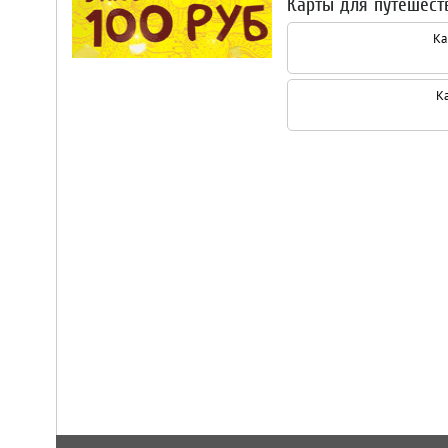
Карты для путешест
Ка
К