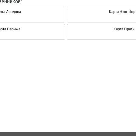
венников:
рта Лондона
Карта Нью-Йор
арта Парижа
Карта Праги