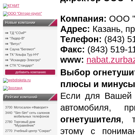
Компания:
ООО "
Новые компании
Адрес:
Казань, п
ТД "СОиР"
Телефон:
(843) 5
"Лидер-В"
"Витус"
Факс:
(843) 519-1
Сауна "Бегемот"
ТК "Альфа Тур НЧ"
www:
nabat.zurbaz
"Искандер-Электро"
СТК "Стандарт"
Выбор огнетуши
добавить компанию
плюсы и минусы 
Если для Вашей 
Рейтинг компаний
автомобиля, п
3700
Мотосалон «Фаворит»
3440
"Sim-Sim" сеть салонов
огнетушителя
, 
мобильных телефонов
2780
Торговый дом
"Муравейник"
этому с понима
2770
Учебный центр "Сократ"