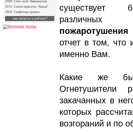
2590
Секс-шоп Эммануэль
существует б
2570
Салон красоты "Аиша"
2550
Скайлэнд трэвел
различн
как попасть в рейтинг?
пожаротушения
отчет в том, что 
именно Вам.
Какие же быв
Огнетушители 
закачанных в нег
которых рассчита
возгораний и по о