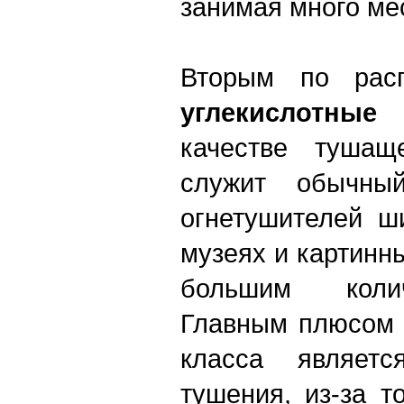
занимая много ме
Вторым по расп
углекислотные
качестве туша
служит обычны
огнетушителей ш
музеях и картинн
большим колич
Главным плюсом 
класса являетс
тушения, из-за т