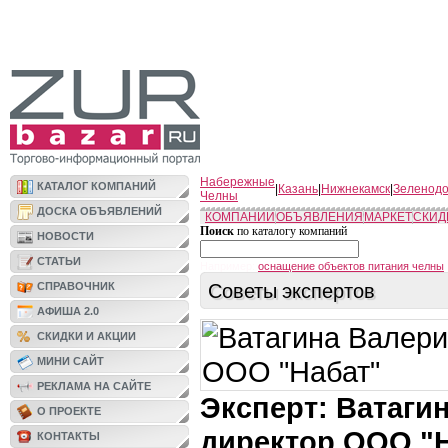
Набережные
КАТАЛОГ КОМПАНИЙ
|
Казань
|
Нижнекамск
|
Зеленодо
Челны
ДОСКА ОБЪЯВЛЕНИЙ
КОМПАНИИ
ОБЪЯВЛЕНИЯ
МАРКЕТ
СКИД
Поиск
по каталогу компаний
НОВОСТИ
СТАТЬИ
Например:
оснащение объектов питания челны
Советы экспертов
СПРАВОЧНИК
АФИША 2.0
СКИДКИ И АКЦИИ
МИНИ САЙТ
РЕКЛАМА НА САЙТЕ
Эксперт: Ватаги
О ПРОЕКТЕ
директор ООО "
КОНТАКТЫ