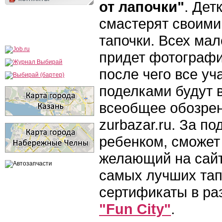
от лапочки"
. Дет
смастерят своими
тапочки. Всех ма
придет фотографи
после чего все уч
поделками будут 
всеобщее обозрен
zurbazar.ru. За п
ребенком, сможет
желающий на сайт
самых лучших тап
сертификаты в ра
"Fun City"
.