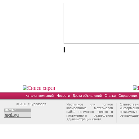
Каталог компаний
|
Новости
|
Доска объявлений
|
Статьи
|
Справочник
© 2011 «Зурбазар»
Частичное или полное
Ответстве
копирование материалов
информа
сайта возможно только с
рекламны
письменного разрешения
рекламодат
Администрации сайта.