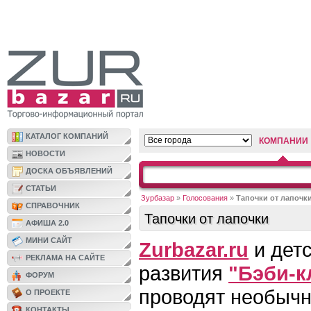
КАТАЛОГ КОМПАНИЙ
КОМПАНИИ
НОВОСТИ
ДОСКА ОБЪЯВЛЕНИЙ
СТАТЬИ
Зурбазар
»
Голосования
»
Тапочки от лапочк
СПРАВОЧНИК
Тапочки от лапочки
АФИША 2.0
МИНИ САЙТ
Zurbazar.ru
и детс
РЕКЛАМА НА САЙТЕ
развития
"Бэби-к
ФОРУМ
проводят необычн
О ПРОЕКТЕ
КОНТАКТЫ