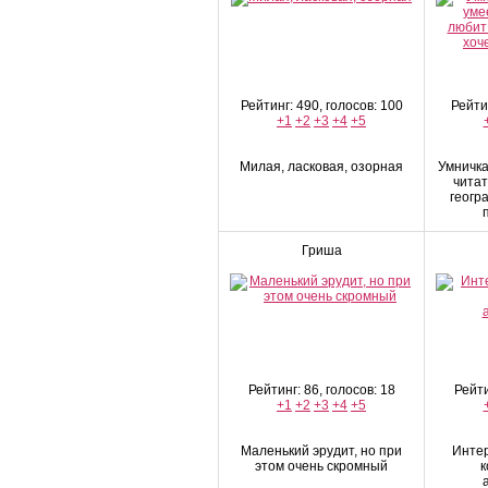
Рейтинг: 490, голосов: 100
Рейтин
+1
+2
+3
+4
+5
Милая, ласковая, озорная
Умничка
читат
геогр
Гриша
Рейтинг: 86, голосов: 18
Рейти
+1
+2
+3
+4
+5
Маленький эрудит, но при
Интер
этом очень скромный
к