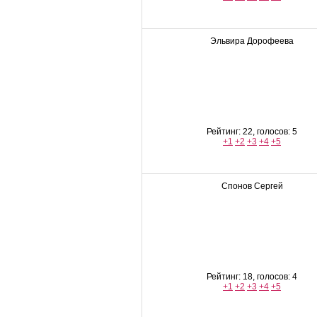
Эльвира Дорофеева
Рейтинг: 22, голосов: 5
+1
+2
+3
+4
+5
Спонов Сергей
Рейтинг: 18, голосов: 4
+1
+2
+3
+4
+5