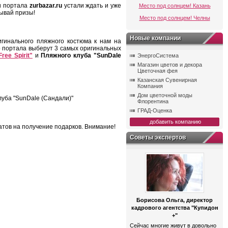
и портала
zurbazar.ru
устали ждать и уже
Место под солнцем! Казань
рывай призы!
Место под солнцем! Челны
Новые компании
гинального пляжного костюма к нам на
о портала выберут 3 самых оригинальных
ee Spirit"
и
Пляжного клуба "SunDale
ЭнергоСистема
Магазин цветов и декора
Цветочная фея
Казанская Сувенирная
Компания
Дом цветочной моды
луба "SunDale (Сандали)"
Флорентина
ГРАД-Оценка
добавить компанию
атов на получение подарков. Внимание!
Советы экспертов
Борисова Ольга, директор
кадрового агентства "Купидон
+"
Сейчас многие живут в довольно