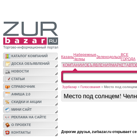
Набережные
ВСЕ
КАТАЛОГ КОМПАНИЙ
Казань
Зеленодольск
Челны
ГОРОДА
ДОСКА ОБЪЯВЛЕНИЙ
КОМПАНИИ
ОБЪЯВЛЕНИЯ
МАРКЕТ
АВТО
НОВОСТИ
СТАТЬИ
СПРАВОЧНИК
Зурбазар
»
Голосования
»
Место под солнцем
Место под солнцем! Чел
АФИША 2.0
СКИДКИ И АКЦИИ
МИНИ САЙТ
РЕКЛАМА НА САЙТЕ
О ПРОЕКТЕ
Дорогие друзья, zurbazar.ru открывает се
КОНТАКТЫ