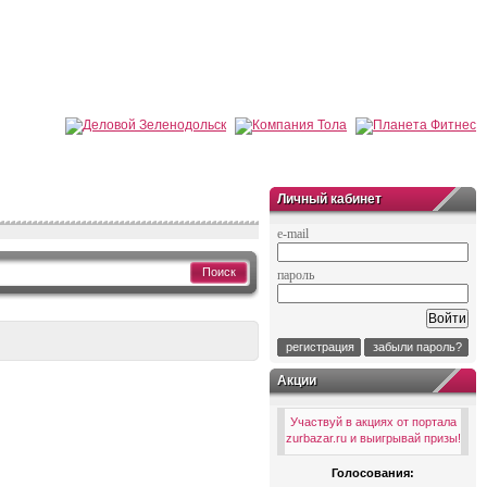
Личный кабинет
e-mail
Поиск
пароль
регистрация
забыли пароль?
Акции
Участвуй в акциях от портала
zurbazar.ru и выигрывай призы!
Голосования: