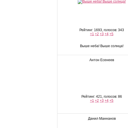
Рейтинг: 1693, голосов: 343
+1
+2
+3
+4
+5
Выше неба! Выше солнца!
Антон Есенеев
Рейтинг: 421, голосов: 86
+1
+2
+3
+4
+5
Данил Маннанов