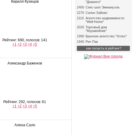
Кирилл Кузецов
"Доминго"
2400
Секс-шоп Эммануэль
2270
Салон Зайнап
2110
Агентство недвижимости
"Well-Home"
2020
Торговый дом
"Муравейник"
1990
Брачное агентство "Успех"
Рейтинг: 690, голосов: 141
1940
Рич Пак
+1
+2
+3
+4
+5
как попасть в рейтинг?
Александр Баженов
Рейтинг: 292, голосов: 61
+1
+2
+3
+4
+5
Алена Сало