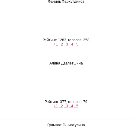
Фаниль Фархутдинов
Рейтинг: 1283, голосов: 258
+1
+2
+3
+4
+5
Алина Давлетшина
Рейтинг: 377, голосов: 79
+1
+2
+3
+4
+5
Гульшат Гиниатулина