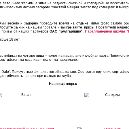
 лето было жарким, а зима на редкость снежной и холодной! Но посетител
сь красивым летним загаром! Участвуй в акции "Место под солнцем!" и выиг
ями весело и задорно проводите время на отдыхе, либо фото самого ори
голосуйте за них на нашем портале и выигрывайте призы! Посетители нашег
е призы от наших партнеров
ОАО "Булгарпиво"
,
Парапланерной школы "Fr
арше 18 лет.
сертификат на четыре лица – полет на параплане и клубная карта Пляжного к
сертификат на два лица – полет на параплане.
unDale". Присутствие финалистов обязательно. Состоится вручение сертифик
ет обменять на приз при выходе из клуба.
Наши партнеры: