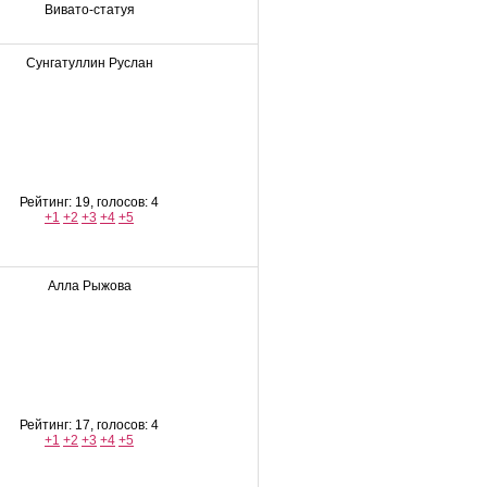
Вивато-статуя
Сунгатуллин Руслан
Рейтинг: 19, голосов: 4
+1
+2
+3
+4
+5
Алла Рыжова
Рейтинг: 17, голосов: 4
+1
+2
+3
+4
+5