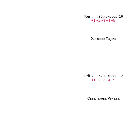
Рейтинг: 80, голосов: 16
+1
+2
+3
+4
+5
Хасанов Радик
Рейтинг: 57, голосов: 12
+1
+2
+3
+4
+5
Светлакова Рената