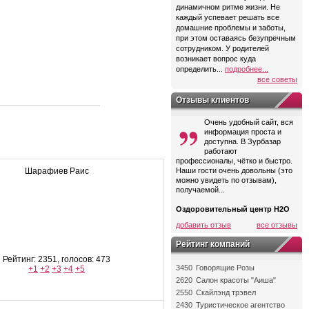
динамичном ритме жизни. Не
каждый успевает решать все
домашние проблемы и заботы,
при этом оставаясь безупречным
сотрудником. У родителей
возникает вопрос куда
определить...
подробнее...
все советы
Отзывы клиентов
Очень удобный сайт, вся
информация проста и
доступна. В Зурбазар
работают
профессионалы, чётко и быстро.
Шарафиев Раис
Наши гости очень довольны (это
можно увидеть по отзывам),
получаемой...
Оздоровительный центр Н2О
добавить отзыв
все отзывы
Рейтинг компаний
Рейтинг: 2351, голосов: 473
3450
Говорящие Розы
+1
+2
+3
+4
+5
2620
Салон красоты "Аиша"
2550
Скайлэнд трэвел
2430
Туристическое агентство