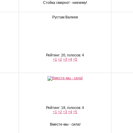
Стойка смирно! - никчему!
Рустам Валеев
Рейтинг: 20, голосов: 4
+1
+2
+3
+4
+5
Рейтинг: 18, голосов: 4
+1
+2
+3
+4
+5
Вместе-мы - сила!