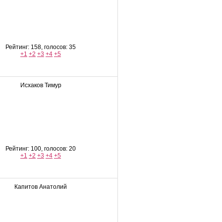
Рейтинг: 158, голосов: 35
+1
+2
+3
+4
+5
Исхаков Тимур
Рейтинг: 100, голосов: 20
+1
+2
+3
+4
+5
Капитов Анатолий