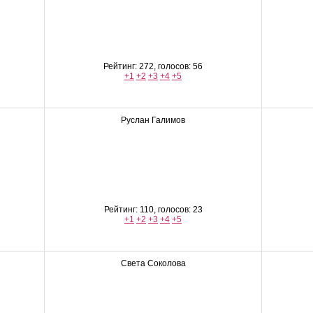
Рейтинг: 272, голосов: 56
+1
+2
+3
+4
+5
Руслан Галимов
Рейтинг: 110, голосов: 23
+1
+2
+3
+4
+5
Света Соколова