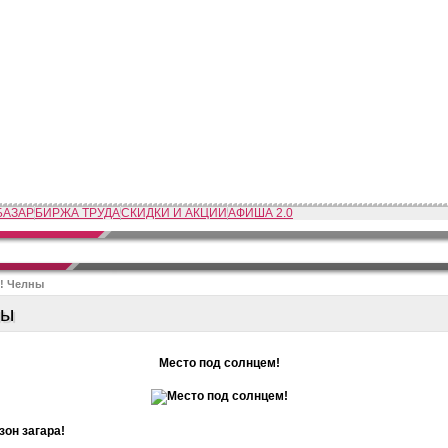
БАЗАР
БИРЖА ТРУДА
СКИДКИ И АКЦИИ
АФИША 2.0
! Челны
ны
Место под солнцем!
зон загара!