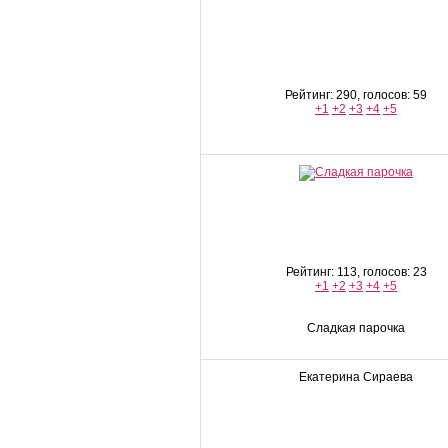
Рейтинг: 290, голосов: 59
+1
+2
+3
+4
+5
Рейтинг: 113, голосов: 23
+1
+2
+3
+4
+5
Сладкая парочка
Екатерина Сираева