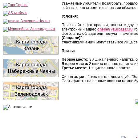
Уважаемые любители позагорать, прошлое
сейчас вовсю стремятся первыми обзавести
Условия:
Присылайте фотографии, как вы с друзь
электронный адрес
chelny@zurbazar.ru
, 
фото, а их обладатели получат памятны
(Сандали)"
.
Участниками акции могут стать все лица ст
Призы:
Первое место:
3 ящика пенного напитка, 
Второе место:
2 ящика пенного напитка и 
Третье место:
1 ящик пенного напитка.
Финал акции – 1 июля в пляжном клубе "S
Сертификаты на пенные напитки можно буд