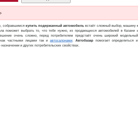
о
м, собравшимся
купить подержанный автомобиль
встаёт сложный выбор, машину к
ла поможет выбрать то, что тебе нужно, из продающихся автомобилей в Казани 
решение очень сложно, перед потребителем предстаёт очень широкий модельны
 как частными лицами так и
автосалонами
.
Автобазар
помогает определиться и
 назначении и других потребительских свойствах.