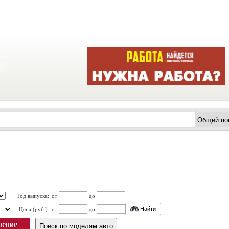
Год выпуска:
от
до
Найти
Цена (руб.):
от
до
ление
Поиск по моделям авто