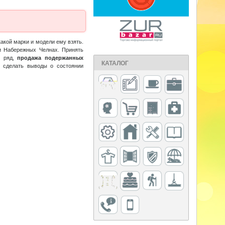
акой марки и модели ему взять.
и Набережных Челнах. Принять
й ряд,
продажа подержанных
КАТАЛОГ
 сделать выводы о состоянии