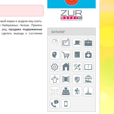
акой марки и модели ему взять.
и Набережных Челнах. Принять
й ряд,
продажа подержанных
КАТАЛОГ
 сделать выводы о состоянии