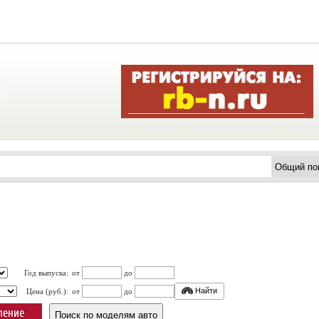
Год выпуска:
от
до
Найти
Цена (руб.):
от
до
ление
Поиск по моделям авто