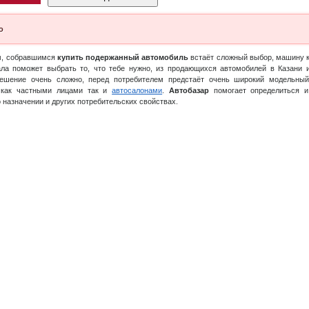
о
м, собравшимся
купить подержанный автомобиль
встаёт сложный выбор, машину к
ла поможет выбрать то, что тебе нужно, из продающихся автомобилей в Казани 
решение очень сложно, перед потребителем предстаёт очень широкий модельны
 как частными лицами так и
автосалонами
.
Автобазар
помогает определиться и
 назначении и других потребительских свойствах.