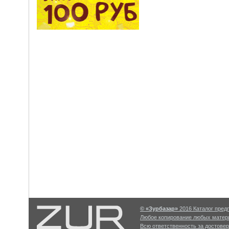
© «Зурбазар»
2016 Каталог предп
Любое копирование любых матери
Всю ответственность за достове