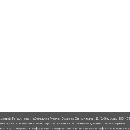
риятий Татарстана. Набережные Челны, Бульвар Энтузиастов, 11 (3/08), офис 905, (855
алов сайта, возможно только при письменном разрешении администрации портала.
рность и правдивость информации, содержащейся в рекламных и информационных мат