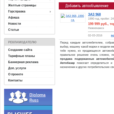
Добавить автообъявление
Желтые страницы
Горсправка
ЗАЗ 968
Афиша
1990 год, пробег: 2
Новости
199 999 руб., то
Нижнекамск
Статьи
02-03-2016
по
РЕКЛАМОДАТЕЛЮ
Перед каждым автолюбителем, собр
выбор, машину какой марки и модели ем
Создание сайта
тебе нужно, из продающихся автомоб
правильное решение очень сложно, п
Тарифные планы
продажа подержанных автомобиле
Баннерная реклама
Автобазар
помогает определиться и 
назначении и других потребительских св
Доп. услуги
О проекте
Контакты