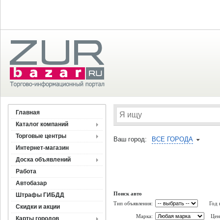
Главная
Каталог компаний
Торговые центры
Ваш город:
ВСЕ ГОРОДА
Интернет-магазин
Доска объявлений
Работа
Автобазар
Поиск авто
Штрафы ГИБДД
Тип объявления:
Год 
Скидки и акции
Марка:
Цен
Карты городов