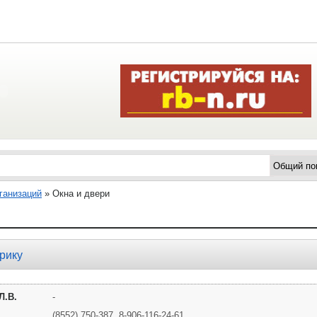
ганизаций
»
Окна и двери
рику
Л.В.
-
(8552) 750-387, 8-906-116-24-61