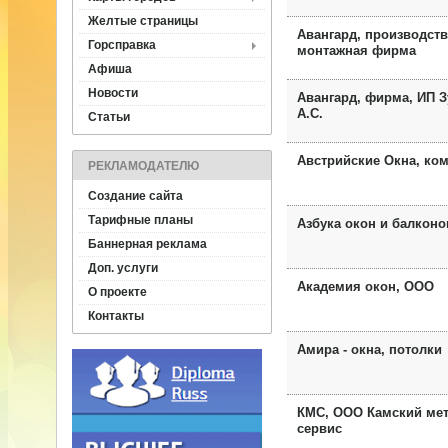
Желтые страницы
Авангард, производств
Горсправка
монтажная фирма
Афиша
Новости
Авангард, фирма, ИП 
А.С.
Статьи
Австрийские Окна, ко
РЕКЛАМОДАТЕЛЮ
Создание сайта
Тарифные планы
Азбука окон и балконо
Баннерная реклама
Доп. услуги
Академия окон, ООО
О проекте
Контакты
Амира - окна, потолки
КМС, ООО Камский мет
сервис