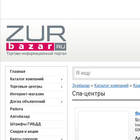
Главная
Каталог компаний
Зурбазар
»
Каталог компаний
»
Кра
Торговые центры
Спа-центры
Интернет-магазин
Доска объявлений
Работа
Фи
Автобазар
$(
Штрафы ГИБДД
tr
60
Скидки и акции
Ад
Карты городов