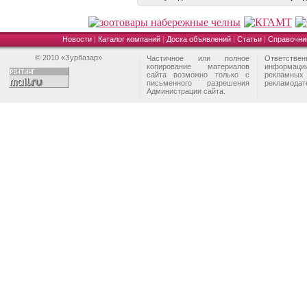
Новости
|
Каталог компаний
|
Доска объявлений
|
Статьи
|
Справочни
© 2010 «Зурбазар»
Частичное или полное
Ответстве
копирование материалов
информа
сайта возможно только с
рекламны
письменного разрешения
рекламодат
Администрации сайта.