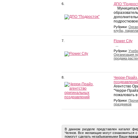
6.
ДПО "Подрост
Муниципаль
образовател
дополнительн
подростковое
Рубрики:
Орган
клубы, парапл
7.
Flower City
...
Рубрики:
Учебн
Организация п
продажа расте
8.
Черри-Прайз,
поздравлени
Агентство Ор
"Черри-Прайз
пожаловать в 
Рубрики:
Прочи
праздников
В данном разделе представлен каталог ф
Челнов. Все желающие могут ознакомиться 
помогут сделать незабываемыми Ваши
праз