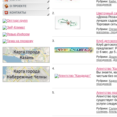
Рубрики:
Кафе 
праздников
О ПРОЕКТЕ
КОНТАКТЫ
2.
Цветочный са
«Донна Роза»
лучших садов
Торговая сеть
Рубрики:
Орган
магазины, про
3.
Клуб детского
Клуб детского
предлагает: 
(с 6 мес. до 5 
Рубрики:
Дошко
праздников
,
До
4.
Агентство "К
Вы знаете, к
чистым без ос
Рубрики:
Кадро
праздников
5.
Агентство пр
Агентство пр
существует б
услуги следую
Рубрики:
Салон
солярии
,
Атель