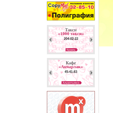
Такси
«1000 такси»
204-02-22
Казань
Такси
«Экспресс»
Кафе
36-36-36
«Акчарлак»
45-41-83
Набережные Челны
Такси
Альметьевск
«Люкс»
Кафе
203-34-80
«Арарат»
2-57-01
Казань
Такси
Елабуга
«Бонус»