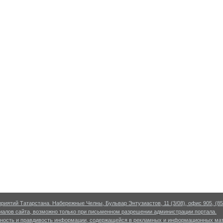
риятий Татарстана. Набережные Челны, Бульвар Энтузиастов, 11 (3/08), офис 905, (855
алов сайта, возможно только при письменном разрешении администрации портала.
рность и правдивость информации, содержащейся в рекламных и информационных мат