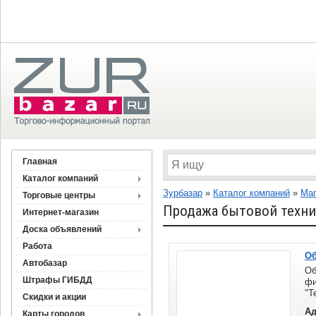
Главная
Каталог компаний
Зурбазар
»
Каталог компаний
»
Ма
Торговые центры
Продажа бытовой техн
Интернет-магазин
Доска объявлений
Работа
Об
Автобазар
Об
Штрафы ГИБДД
ф
"Т
Скидки и акции
об
Ад
Карты городов