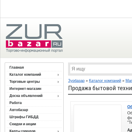
Главная
Каталог компаний
Зурбазар
»
Каталог компаний
»
Ма
Торговые центры
Продажа бытовой техн
Интернет-магазин
Доска объявлений
Работа
Об
Автобазар
Об
Штрафы ГИБДД
ф
"Т
Скидки и акции
об
Ад
Карты городов