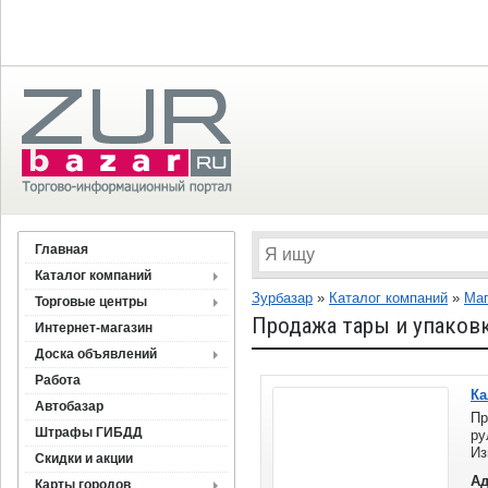
Главная
Каталог компаний
Зурбазар
»
Каталог компаний
»
Ма
Торговые центры
Продажа тары и упаков
Интернет-магазин
Доска объявлений
Работа
Ка
Автобазар
Пр
Штрафы ГИБДД
ру
И
Скидки и акции
(н
Ад
Карты городов