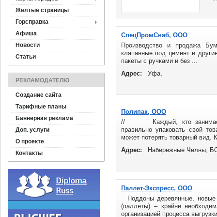
Желтые страницы
Горсправка
Афиша
СпецПромСнаб, ООО
Новости
Производство и продажа Бу
клапанные под цемент и други
Статьи
пакеты с ручками и без ...
Адрес:
Уфа,
РЕКЛАМОДАТЕЛЮ
Создание сайта
Тарифные планы
Полипак, ООО
Баннерная реклама
// Каждый, кто занимается
правильно упаковать свой тов
Доп. услуги
может потерять товарный вид. Ка
О проекте
Адрес:
Набережные Челны, БС
Контакты
Паллет-Экспресс, ООО
Поддоны деревянные, новые 
(паллеты) – крайне необходи
организацией процесса выгрузки