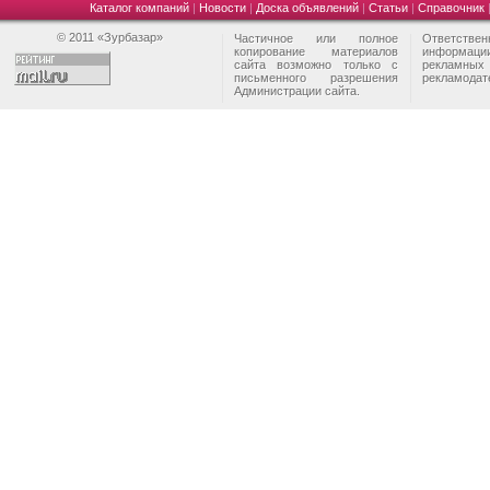
Каталог компаний
|
Новости
|
Доска объявлений
|
Статьи
|
Справочник
© 2011 «Зурбазар»
Частичное или полное
Ответстве
копирование материалов
информа
сайта возможно только с
рекламны
письменного разрешения
рекламодат
Администрации сайта.