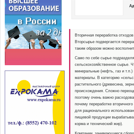
з
Ад
п
Пр
Вторичная переработка отходов
Вторсырье подвергается перера
таким образом можно восполнит
Само по себе сырье подразделя
сельскохозяйственное сырье. Ч
минеральные (нефть, газ и т.п.)
материалы. В категорию «сельс
растительного (древесина, зерно
происхождения. Сложно переоце
поэтому очень важно расходов
почему переработке вторичного
для рационального использован
пищевой продукции вырабатыва
корма и технический жир).
Компании, занимающиеся сборо