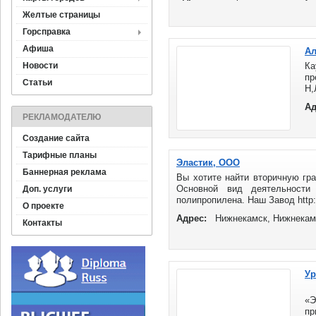
Желтые страницы
Горсправка
Афиша
Ал
Новости
К
п
Статьи
Н
"
Ад
по
РЕКЛАМОДАТЕЛЮ
Создание сайта
Тарифные планы
Эластик, ООО
Баннерная реклама
Вы хотите найти вторичную гра
Основной вид деятельности
Доп. услуги
полипропилена. Наш Завод http:/
О проекте
Адрес:
Нижнекамск, Нижнекам
Контакты
Ур
На
«
пр