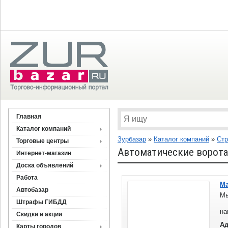
Главная
Каталог компаний
Зурбазар
»
Каталог компаний
»
Стр
Торговые центры
Автоматические ворота,
Интернет-магазин
Доска объявлений
Работа
Ма
Автобазар
Мы
Штрафы ГИБДД
Че
на
Скидки и акции
ка
Ад
Карты городов